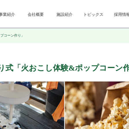
事業紹介
会社概要
施設紹介
トピックス
採用情
ポップコーン作り」
)まいぎり式「火おこし体験&ポップコーン