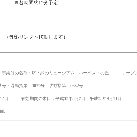
～ ※各時間約15分予定
！
（外部リンクへ移動します）
業所の名称：堺・緑のミュージアム ハーベストの丘 オープン・開
堺動指第 0039号 堺動指第 0682号
月12日 有効期間の末日：平成33年8月2日 平成33年9月11日
佳世