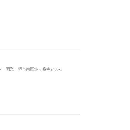
業：堺市南区鉢ヶ峯寺2405-1