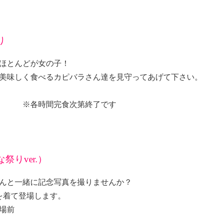
り
ほとんどが女の子！
美味しく食べるカピバラさん達を見守ってあげて下さい。
5～ ※各時間完食次第終了です
りver.）
んと一緒に記念写真を撮りませんか？
を着て登場します。
広場前