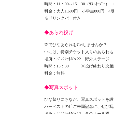
時間：11：00～15：30（ﾗｽﾄｵｰﾀﾞｰ）
料金：大人1,600円 小学生800円 4歳
※ドリンクバー付き
◆あられ投げ
皆でひなあられをGetしませんか？
中には、特別チケット入りのあられも
場所：ﾊﾟﾝﾌﾚｯﾄNo.22 野外ステージ
時間：13：30 ※投げ終わり次第
料金：無料
◆写真スポット
ひな祭りにちなだ、写真スポットを設
ハーベストの丘ご来園記念に、ぜひ写
場所：ﾊﾟﾝﾌﾚｯﾄNo.12 食のホール横