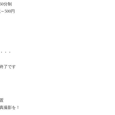
 60分制
～500円
・・・
終了です
置
真撮影を！