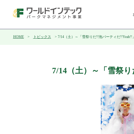
HOME
>
トピックス
> 7/14（土）～「雪祭りだ!!泡パーティだ!!Yeah
7/14（土）～「雪祭り