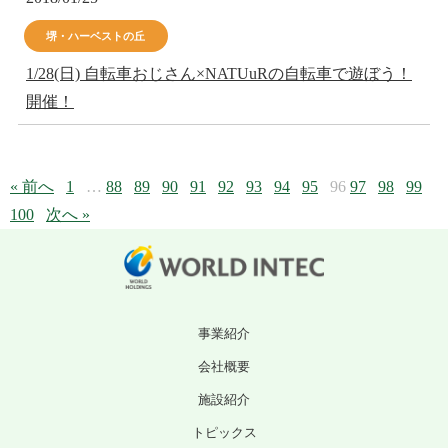
堺・ハーベストの丘
1/28(日) 自転車おじさん×NATUuRの自転車で遊ぼう！
開催！
« 前へ
1
…
88
89
90
91
92
93
94
95
96
97
98
99
100
次へ »
事業紹介
会社概要
施設紹介
トピックス