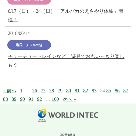
6/17（日）・24（日）「アルパカのえさやり体験」開
催！
2018/06/14
塩尻・チロルの森
チューチュートレインなど、遊具でおもいっきり楽し
もう！
« 前へ
1
…
76
77
78
79
80
81
82
83
84
85
86
87
88
89
90
91
92
…
100
次へ »
事業紹介