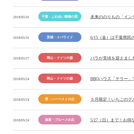
未来ののりもの「イン
千葉・ふれあい動物の里
2018/05/31
6/15（金）は千葉県
茨城・イバライド
2018/05/31
バラが見頃を迎えまし
岡山・ドイツの森
2018/05/27
BBQハウス「テラー
岡山・ドイツの森
2018/05/24
５月限定！いちごのグ
堺・ハーベストの丘
2018/05/24
5/27（日）まで！お
滋賀・ブルーメの丘
2018/05/24